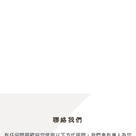
東亞美容髮型學院
新竹市東區中華路二段508號4樓/臺中市中區建國路
200號2樓
統編
營業人
手機
0982859781
社群
營業時間
08:30~19:00
聯絡我們
有任何問題歡迎您使用以下方式提問，我們會有專人為您